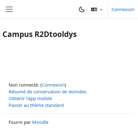
Passer au contenu principal
Connexion
Panneau latéral
Campus R2Dtooldys
Non connecté. (
Connexion
)
Résumé de conservation de données
Obtenir l’app mobile
Passer au thème standard
Fourni par
Moodle